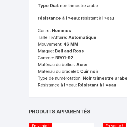
Type Dial
: noir trimestre arabe
résistance à l »eau
: résistant à l »eau
Genre:
Hommes
Taille l »Affaire:
Automatique
Mouvement:
46 MM
Marque:
Bell and Ross
Gamme:
BR01-92
Matériau du boîtier:
Acier
Matériau du bracelet:
Cuir noir
Type de numérotation:
Noir trimestre arab
Résistance à l »eau:
Résistant à l »eau
PRODUITS APPARENTÉS
En vente !
En vente !