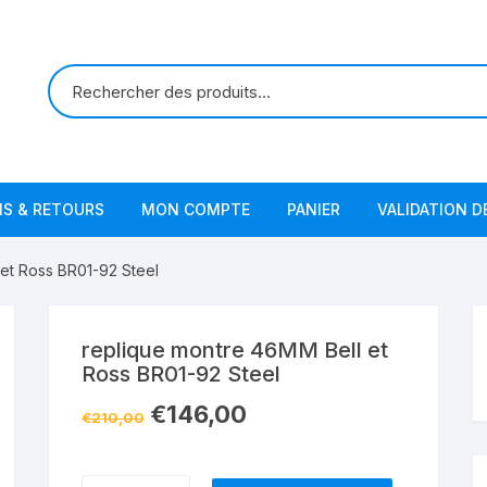
NS & RETOURS
MON COMPTE
PANIER
VALIDATION 
et Ross BR01-92 Steel
replique montre 46MM Bell et
Ross BR01-92 Steel
€
146,00
€
210,00