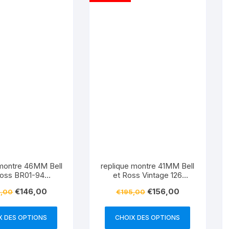
 montre 46MM Bell
replique montre 41MM Bell
Ross BR01-94
et Ross Vintage 126
ographe Titane
BR126-94
€
146,00
€
156,00
,00
€
195,00
X DES OPTIONS
CHOIX DES OPTIONS