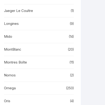
Jaeger Le Coultre
(1)
Longines
(9)
Mido
(14)
MontBlanc
(20)
Montres Boîte
(11)
Nomos
(2)
Omega
(250)
Oris
(4)