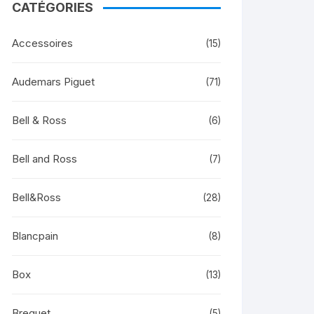
CATÉGORIES
Accessoires
(15)
Audemars Piguet
(71)
Bell & Ross
(6)
Bell and Ross
(7)
Bell&Ross
(28)
Blancpain
(8)
Box
(13)
Breguet
(5)