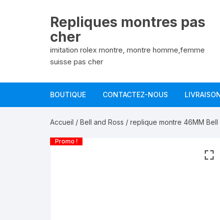
Aller
au
Repliques montres pas
contenu
cher
imitation rolex montre, montre homme,femme
suisse pas cher
BOUTIQUE
CONTACTEZ-NOUS
LIVRAISO
Accueil
/
Bell and Ross
/ replique montre 46MM Bell 
Promo !