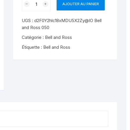
quantité
AJOUTER AU PANIER
de
replique
UGS :
d2F0Y2hlc18xMDU5X2Zy@IO Bell
montre
and Ross 050
46MM
Bell
Catégorie :
Bell and Ross
et
Étiquette :
Bell and Ross
Ross
BR01-
92
Steel