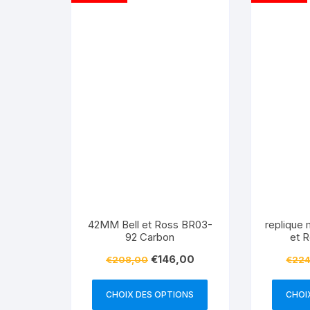
42MM Bell et Ross BR03-
replique
92 Carbon
et 
Chron
€
146,00
€
208,00
€
224
CHOIX DES OPTIONS
CHOI