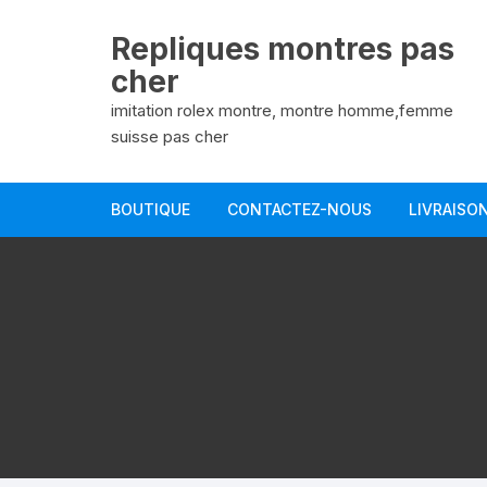
Aller
au
Repliques montres pas
contenu
cher
imitation rolex montre, montre homme,femme
suisse pas cher
BOUTIQUE
CONTACTEZ-NOUS
LIVRAISO