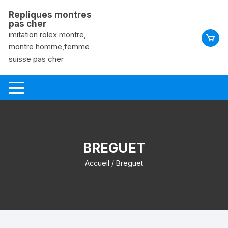
Aller
Repliques montres
au
pas cher
contenu
imitation rolex montre,
montre homme,femme
suisse pas cher
BREGUET
Accueil
/ Breguet