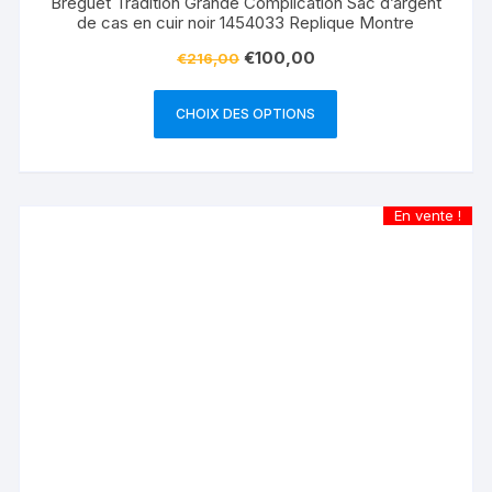
Breguet Tradition Grande Complication Sac d’argent
de cas en cuir noir 1454033 Replique Montre
€
100,00
€
216,00
CHOIX DES OPTIONS
En vente !