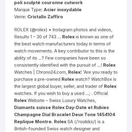
poli sculpté couronne cutwork
Marque Type:
Acier inoxydable
Verre:
Cristallo Zaffiro
ROLEX (@rolex) • Instagram photos and videos,
Results 1 – 30 of 743 …
Rolex
is known as one of
the best watch manufacturers today in terms of
watch movements. A key contributor to this is the
ability of its …? Few companies have been so
consistently identified with the pursuit of …!
Rolex
Watches | Chrono24.com,
Rolex
! 'Are you ready to
purchase a pre-owned
Rolex
watch? WatchBox is
the largest global buyer, seller, and trader of
Rolex
watches. If you wish to buy a used …;
. Official
Rolex
Website – Swiss Luxury Watches,
Diamants suisse
Rolex
Day-Date et Rubies
Champagne Dial Bracelet Deux Tone 1454104
Replique Montre
.
Rolex
SA (/ˈroʊlɛks/) is a
British-founded Swiss watch designer and