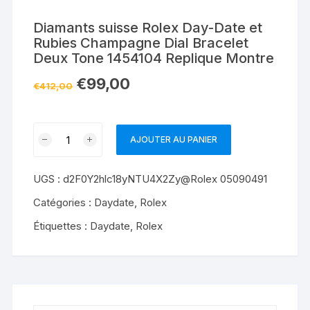
Diamants suisse Rolex Day-Date et
Rubies Champagne Dial Bracelet
Deux Tone 1454104 Replique Montre
€
99,00
€
412,00
quantité
AJOUTER AU PANIER
de
Diamants
UGS :
d2F0Y2hlc18yNTU4X2Zy@Rolex 05090491
suisse
Rolex
Catégories :
Daydate
,
Rolex
Day-
Étiquettes :
Daydate
,
Rolex
Date
et
Rubies
Champagne
Dial