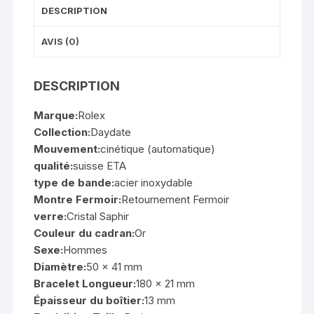
Bracelet
DESCRIPTION
Deux
Tone
AVIS (0)
1454104
Replique
DESCRIPTION
Montre
Marque:
Rolex
Collection:
Daydate
Mouvement:
cinétique (automatique)
qualité:
suisse ETA
type de bande:
acier inoxydable
Montre Fermoir:
Retournement Fermoir
verre:
Cristal Saphir
Couleur du cadran:
Or
Sexe:
Hommes
Diamètre:
50 x 41 mm
Bracelet Longueur:
180 x 21 mm
Épaisseur du boîtier:
13 mm