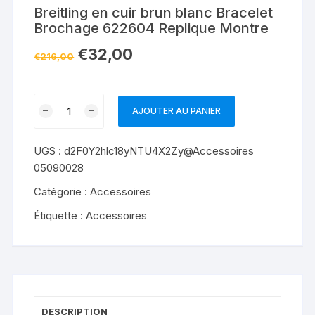
Breitling en cuir brun blanc Bracelet
Brochage 622604 Replique Montre
€
32,00
€
216,00
quantité
AJOUTER AU PANIER
de
Breitling
UGS :
d2F0Y2hlc18yNTU4X2Zy@Accessoires
en
05090028
cuir
brun
Catégorie :
Accessoires
blanc
Étiquette :
Accessoires
Bracelet
Brochage
622604
Replique
Montre
DESCRIPTION