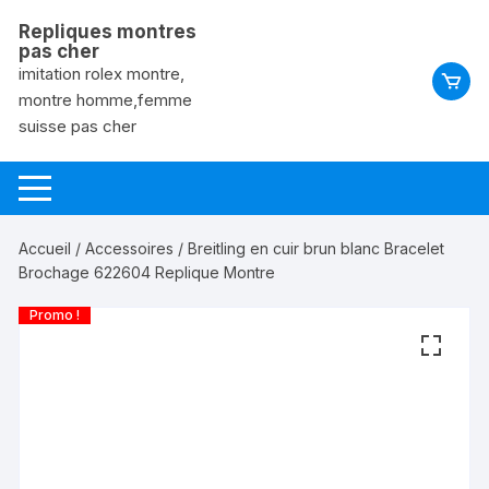
Aller
Repliques montres
au
pas cher
contenu
imitation rolex montre,
montre homme,femme
suisse pas cher
Accueil
/
Accessoires
/ Breitling en cuir brun blanc Bracelet
Brochage 622604 Replique Montre
Promo !