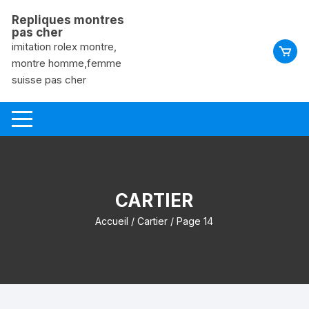
Aller
Repliques montres
au
pas cher
contenu
imitation rolex montre,
montre homme,femme
suisse pas cher
CARTIER
Accueil
/
Cartier
/ Page 14