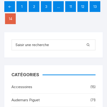
←
1
2
3
…
11
12
13
14
Recherche pour :
CATÉGORIES
Accessoires
(15)
Audemars Piguet
(71)