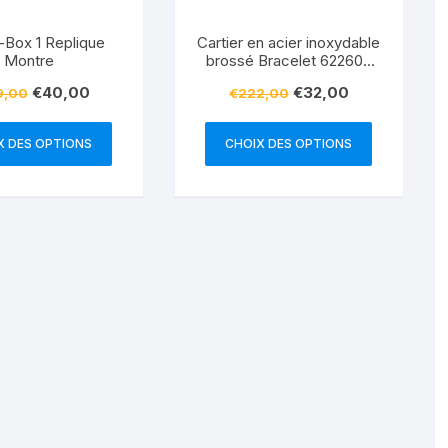
r-Box 1 Replique
Cartier en acier inoxydable
Montre
brossé Bracelet 622605
Replique Montre
€
40,00
€
32,00
9,00
€
222,00
X DES OPTIONS
CHOIX DES OPTIONS