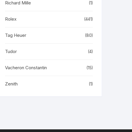
Richard Mille
(1)
Rolex
(441)
Tag Heuer
(80)
Tudor
(4)
Vacheron Constantin
(15)
Zenith
(1)