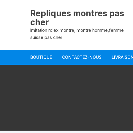
Aller
au
Repliques montres pas
contenu
cher
imitation rolex montre, montre homme,femme
suisse pas cher
BOUTIQUE
CONTACTEZ-NOUS
LIVRAISO