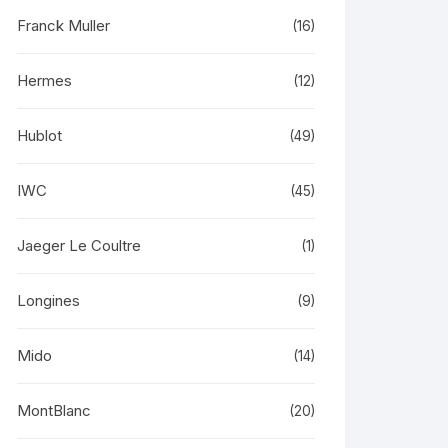
Franck Muller
(16)
Hermes
(12)
Hublot
(49)
IWC
(45)
Jaeger Le Coultre
(1)
Longines
(9)
Mido
(14)
MontBlanc
(20)